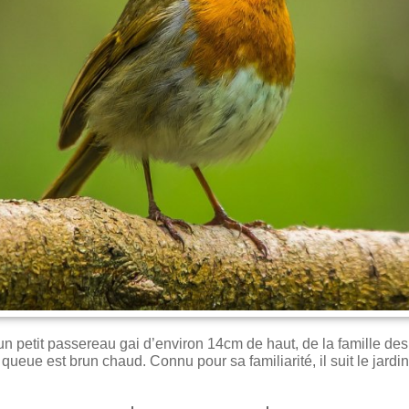
t passereau gai d’environ 14cm de haut, de la famille des 
eue est brun chaud. Connu pour sa familiarité, il suit le jardinie