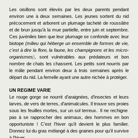
Les oisillons sont élevés par les deux parents pendant 
environ une à deux semaines. Les jeunes sortent du nid 
précocement et arborent un plumage tacheté de roussâtre 
et de brun jusqu’à la mue partielle, entre juin et septembre. 
Ces juvéniles bien que leur plumage se confonde avec leur 
biotope 
(milieu qui héberge un ensemble de formes de vie, 
c’est à dire la flore, la faune, les champignons et les micro-
)
organismes
, sont vulnérables aux prédateurs et bon 
nombre de chats les chassent. Les petits sont nourris par 
le mâle pendant environ deux à trois semaines après le 
départ du nid. La femelle ayant une autre nichée à protéger.
UN REGIME VARIE 
Le rouge gorge se nourrit d’araignées, d’insectes et leurs 
larves, de vers de terres, d’animalcules. Il trouve ses proies 
sous les feuilles mortes, sur un sol terreux.  Il ne rechigne  
pas à se rapprocher des animaux, des hommes en bon 
opportuniste ! C’est l’hiver qu’il devient le plus familier. 
Donnez lui du gras mélangé à des graines pour qu’il survive 
à l’hiver.