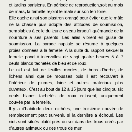
et jardins parisiens. En période de reproduction,soit au mois 
de mars, la femelle rejoint le mâle sur son territoire.
Elle cache ainsi son plastron orangé pour éviter que le mâle 
ne la chasse puis adopte des attitudes de soumission, 
semblables à celle du jeune oiseau lorsqu’il quémande de la 
nourriture à ses parents. Les ailes vibrent en guise de 
soumission. La parade nuptiale se résume à quelques 
proies données à la femelle. 
A la suite du rapport sexuel la 
femelle pond à intervalles de vingt quatre heures 5 à 7 
oeufs blancs tachetés de bleu et de roux. 
Le nid est fait de feuilles mortes, de brins d’herbe, de 
lichens ainsi que de mousses puis il est recouvert à 
l’intérieur de plumes, laine et autres matériaux plus 
duveteux. 
C’est au bout de 12 à 15 jours que les cinq ou six 
oeufs blancs tachetés de roux éclosent, uniquement 
couvée par la femelle. 
Il y a d’habitude deux nichées, une troisième couvée de 
remplacement peut survenir, si la dernière a échoué. Les 
nids sont situés plutôt près du sol dans des trous créés par 
d’autres animaux ou des trous de mur.