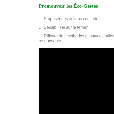
Promouvoir les Éco-Gestes
… Proposer des actions concrètes.
… Sensibiliser sur le terrain.
… Diffuser des méthodes et astuces utile
responsable.