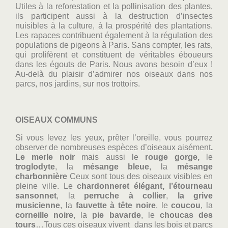
Utiles à la reforestation et la pollinisation des plantes,
ils participent aussi à la destruction d’insectes
nuisibles à la culture, à la prospérité des plantations.
Les rapaces contribuent également à la régulation des
populations de pigeons à Paris. Sans compter, les rats,
qui prolifèrent et constituent de véritables éboueurs
dans les égouts de Paris. Nous avons besoin d’eux !
Au-delà du plaisir d’admirer nos oiseaux dans nos
parcs, nos jardins, sur nos trottoirs.
OISEAUX COMMUNS
Si vous levez les yeux, prêter l’oreille, vous pourrez
observer de nombreuses espèces d’oiseaux aisément
.
Le merle noir
mais aussi le
rouge gorge,
le
troglodyte
, la
mésange bleue
, la
mésange
charbonnière
Ceux sont tous des oiseaux visibles en
pleine ville. Le
chardonneret élégant,
l’étourneau
sansonnet
, la
perruche à collier
,
la grive
musicienne
, la
fauvette à tête noire
, le
coucou
, la
corneille noire
, la
pie bavarde
, le
choucas des
tours
…Tous ces oiseaux vivent dans les bois et parcs